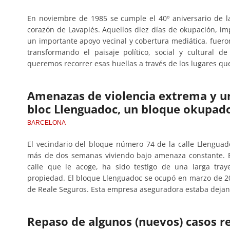
En noviembre de 1985 se cumple el 40º aniversario de 
corazón de Lavapiés. Aquellos diez días de okupación, i
un importante apoyo vecinal y cobertura mediática, fuer
transformando el paisaje político, social y cultural 
queremos recorrer esas huellas a través de los lugares qu
Amenazas de violencia extrema y una
bloc Llenguadoc, un bloque okupad
BARCELONA
El vecindario del bloque número 74 de la calle Llenguad
más de dos semanas viviendo bajo amenaza constante. E
calle que le acoge, ha sido testigo de una larga traye
propiedad. El bloque Llenguadoc se ocupó en marzo de 20
de Reale Seguros. Esta empresa aseguradora estaba deja
Repaso de algunos (nuevos) casos r