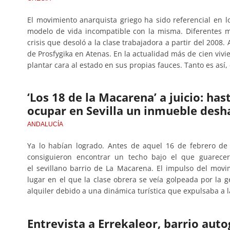
El movimiento anarquista griego ha sido referencial en 
modelo de vida incompatible con la misma. Diferentes mo
crisis que desoló a la clase trabajadora a partir del 200
de Prosfygika en Atenas. En la actualidad más de cien vivi
plantar cara al estado en sus propias fauces. Tanto es así,
‘Los 18 de la Macarena’ a juicio: has
ocupar en Sevilla un inmueble desh
ANDALUCÍA
Ya lo habían logrado. Antes de aquel 16 de febrero de
consiguieron encontrar un techo bajo el que guarecers
el sevillano barrio de La Macarena. El impulso del movi
lugar en el que la clase obrera se veía golpeada por la ge
alquiler debido a una dinámica turística que expulsaba a l
Entrevista a Errekaleor, barrio aut