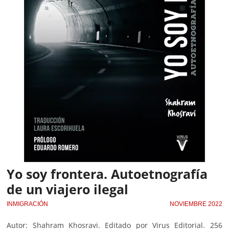
Yo soy frontera. Autoetnografía
de un viajero ilegal
INMIGRACIÓN
NOVIEMBRE 2022
Autor: Shahram Khosravi. Editado por Virus Editorial. 256