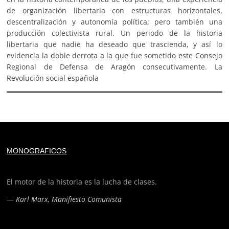
de organización libertaria con estructuras horizontales,
descentralización y autonomía política; pero también una
producción colectivista rural. Un periodo de la historia
libertaria que nadie ha deseado que trascienda, y así lo
evidencia la doble derrota a la que fue sometido este Consejo
Regional de Defensa de Aragón consecutivamente. La
Revolución social española
Deprecated
: trim(): Passing null to parameter #1 ($string)
MONOGRAFICOS
of type string is deprecated in
/home/todoporh/www/wp-content/plugins/adapta-
rgpd/lib/vendor/Mustache/Tokenizer.php
on line
110
El motor de la historia es la lucha de clases.
—
Karl Marx, Manifiesto Comunista
Deprecated
: trim(): Passing null to parameter #1 ($string)
of type string is deprecated in