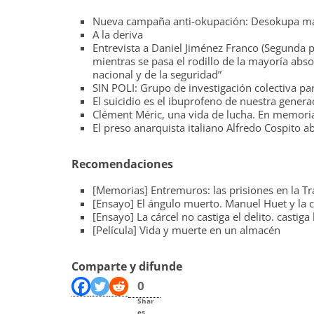
Nueva campaña anti-okupación: Desokupa marc
A la deriva
Entrevista a Daniel Jiménez Franco (Segunda p
mientras se pasa el rodillo de la mayoría abso
nacional y de la seguridad”
SIN POLI: Grupo de investigación colectiva par
El suicidio es el ibuprofeno de nuestra genera
Clément Méric, una vida de lucha. En memoria
El preso anarquista italiano Alfredo Cospito
Recomendaciones
[Memorias] Entremuros: las prisiones en la T
[Ensayo] El ángulo muerto. Manuel Huet y la c
[Ensayo] La cárcel no castiga el delito. castiga
[Película] Vida y muerte en un almacén
Comparte y difunde
0
Shar
es