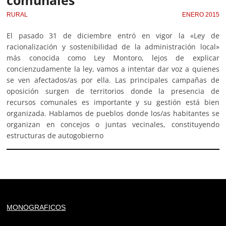
RURAL
ENERO 2015
El pasado 31 de diciembre entró en vigor la «Ley de
racionalización y sostenibilidad de la administración local»
más conocida como Ley Montoro, lejos de explicar
concienzudamente la ley, vamos a intentar dar voz a quienes
se ven afectados/as por ella. Las principales campañas de
oposición surgen de territorios donde la presencia de
recursos comunales es importante y su gestión está bien
organizada. Hablamos de pueblos donde los/as habitantes se
organizan en concejos o juntas vecinales, constituyendo
estructuras de autogobierno
Deprecated
: trim(): Passing null to parameter #1 ($string)
MONOGRAFICOS
of type string is deprecated in
/home/todoporh/www/wp-content/plugins/adapta-