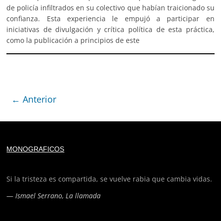
de policía infiltrados en su colectivo que habían traicionado su
confianza. Esta experiencia le empujó a participar en
iniciativas de divulgación y crítica política de esta práctica,
como la publicación a principios de este
← Anterior
Deprecated
: trim(): Passing null to parameter #1 ($string)
MONOGRAFICOS
of type string is deprecated in
/home/todoporh/www/wp-content/plugins/adapta-
rgpd/lib/vendor/Mustache/Tokenizer.php
on line
110
Si la tristeza es compartida, se vuelve rabia que cambia vidas.
—
Ismael Serrano, La llamada
Deprecated
: trim(): Passing null to parameter #1 ($string)
of type string is deprecated in