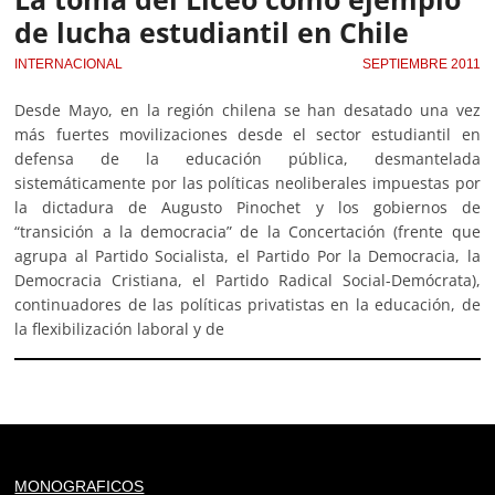
de lucha estudiantil en Chile
INTERNACIONAL
SEPTIEMBRE 2011
Desde Mayo, en la región chilena se han desatado una vez
más fuertes movilizaciones desde el sector estudiantil en
defensa de la educación pública, desmantelada
sistemáticamente por las políticas neoliberales impuestas por
la dictadura de Augusto Pinochet y los gobiernos de
“transición a la democracia” de la Concertación (frente que
agrupa al Partido Socialista, el Partido Por la Democracia, la
Democracia Cristiana, el Partido Radical Social-Demócrata),
continuadores de las políticas privatistas en la educación, de
la flexibilización laboral y de
Deprecated
: trim(): Passing null to parameter #1 ($string)
MONOGRAFICOS
of type string is deprecated in