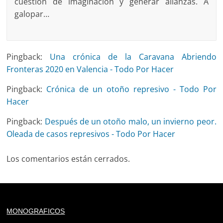
cuestión de imaginación y generar alianzas. A
galopar…
Pingback:
Una crónica de la Caravana Abriendo
Fronteras 2020 en Valencia - Todo Por Hacer
Pingback:
Crónica de un otoño represivo - Todo Por
Hacer
Pingback:
Después de un otoño malo, un invierno peor.
Oleada de casos represivos - Todo Por Hacer
Los comentarios están cerrados.
Deprecated
: trim(): Passing null to parameter #1 ($string)
MONOGRAFICOS
of type string is deprecated in