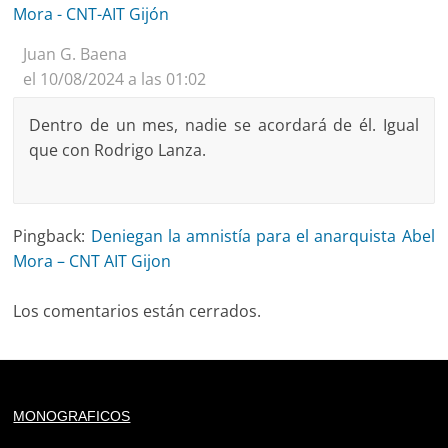
Mora - CNT-AIT Gijón
Juan G. Baena
el 10/08/2024 a las 01:02
Dentro de un mes, nadie se acordará de él. Igual
que con Rodrigo Lanza.
Pingback:
Deniegan la amnistía para el anarquista Abel
Mora – CNT AIT Gijon
Los comentarios están cerrados.
Deprecated
: trim(): Passing null to parameter #1 ($string)
MONOGRAFICOS
of type string is deprecated in
/home/todoporh/www/wp-content/plugins/adapta-