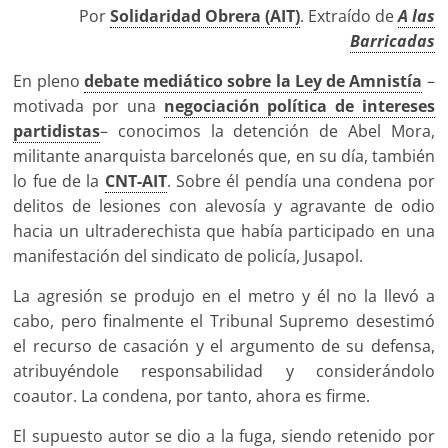
Por
Solidaridad Obrera (AIT)
. Extraído de
A las
Barricadas
En pleno
debate mediático sobre la Ley de Amnistía
–
motivada por una
negociación política de inte­reses
partidistas
– conocimos la detención de Abel Mora,
militante anarquista barcelonés que, en su día, también
lo fue de la
CNT-AIT
. Sobre él pendía una condena por
delitos de lesiones con alevosía y agravante de odio
hacia un ultra­derechista que había participado en una
manifestación del sindica­to de policía, Jusapol.
La agre­sión se produjo en el metro y él no la llevó a
cabo, pero finalmen­te el Tribunal Supremo desestimó
el recurso de casación y el argu­mento de su defensa,
atribuyén­dole responsabilidad y conside­rándolo
coautor. La condena, por tanto, ahora es firme.
El supuesto autor se dio a la fuga, siendo retenido por