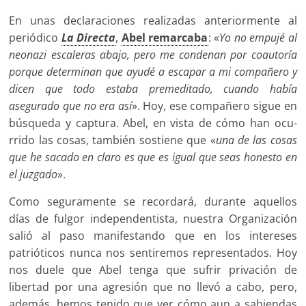
En unas declaraciones realiza­das anteriormente al
periódico
La Directa
,
Abel remarcaba
: «
Yo no empujé al
neonazi escaleras aba­jo, pero me condenan por coauto­ría
porque determinan que ayudé a escapar a mi compañero y
di­cen que todo estaba premedita­do, cuando había
asegurado que no era así
». Hoy, ese compañe­ro sigue en
búsqueda y captura. Abel, en vista de cómo han ocu­
rrido las cosas, también sostie­ne que «
una de las cosas
que he sacado en claro es que es igual que seas honesto en
el juzgado
».
Como seguramente se recorda­rá, durante aquellos
días de fulgor independentista, nuestra Organi­zación
salió al paso manifestan­do que en los intereses
patrióticos nunca nos sentiremos representa­dos. Hoy
nos duele que Abel ten­ga que sufrir privación de
libertad por una agresión que no llevó a cabo, pero,
además, hemos teni­do que ver cómo aun a sabiendas