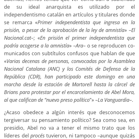
de su ideal anarquista es utilizado por el
independentismo catalán en artículos y titulares donde
se remarca «
Primer independentista que ingresa en la
prisión, a pesar de la aprobación de la ley de am­nistía
» –
El
Nacional.cat
–; «
En prisión el primer independentista que
podría acogerse a la amnis­tía
» –
Ara
– o se reproducen co­
municados con subtítulos con­fusos que hablan de que
«
Varias decenas de personas, convoca­das por la Asamblea
Nacional Catalana (ANC) y los Comités de Defensa de la
República (CDR), han participado este domingo en una
marcha desde la estación de Martorell hasta la cárcel de
Brians para protestar por el en­carcelamiento de Abel Mora,
al que califican de “nuevo preso po­lítico
”» –
La Vanguardia
–.
¿Acaso obedece a algún inte­rés que desconocemos
tergiver­sar su pensamiento político? Sea como sea, en
presidio, Abel no va a tener el mismo trato que los
líderes del
procés
tuvieron, ni tam­poco –aunque quizás