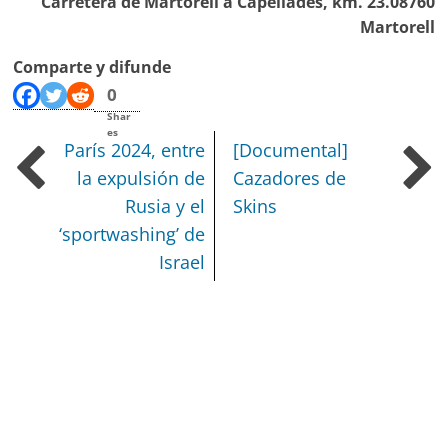
Carretera de Martorell a Capellades, km. 23.08760
Martorell
Comparte y difunde
0
Shar
es
París 2024, entre
[Documental]
la expulsión de
Cazadores de
Rusia y el
Skins
‘sportwashing’ de
Israel