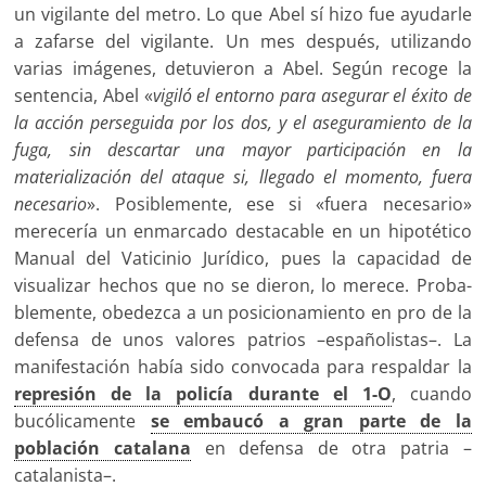
un vigilante del metro. Lo que Abel sí hizo fue ayudarle
a zafarse del vigilante. Un mes después, utilizando
varias imáge­nes, detuvieron a Abel. Según recoge la
sentencia, Abel «
vi­giló el entorno para asegurar el éxito de
la acción perseguida por los dos, y el aseguramiento de la
fuga, sin descartar una mayor participación en la
materializa­ción del ataque si, llegado el mo­mento, fuera
necesario
». Posible­mente, ese si «fuera necesario»
merecería un enmarcado desta­cable en un hipotético
Manual del Vaticinio Jurídico, pues la capa­cidad de
visualizar hechos que no se dieron, lo merece. Proba­
blemente, obedezca a un posi­cionamiento en pro de la
defensa de unos valores patrios –espa­ñolistas–. La
manifestación ha­bía sido convocada para respal­dar la
represión de la policía durante el 1-O
, cuando
bucólica­mente
se embaucó a gran parte de la
población catalana
en de­fensa de otra patria –
catalanista–.