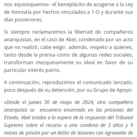
nos equi­voquemos– el beneplácito de aco­gerse a la Ley
de Amnistía por hechos vinculados a 1-O y durante sus
días posteriores.
Si siempre reclamaremos la li­bertad de compañeros
anarquis­tas, en el caso de Abel, conde­nado por un acto
que no realizó, cabe exigir, además, respeto a quienes,
tanto desde la prensa como de algunas redes sociales,
transforman mezquinamente su ideal en favor de su
particular in­terés patrio.
A continuación, reproducimos el comunicado lanzado,
poco des­pués de su detención, por su Gru­po de Apoyo:
«
Desde el jueves 30 de mayo de 2024, otro compañero
anarquista se encuentra encerrado en las prisiones del
Estado. Abel estaba a la espe­ra de la respuesta del Tribunal
Supremo sobre el recurso a una condena de 3 años y 9
meses de prisión por un delito de lesiones con agravan­te de