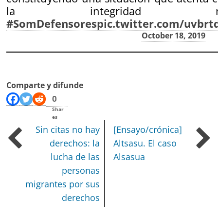
la integridad mo
#SomDefensores
pic.twitter.com/uvbrt
— IRIDIA (@centre_IRIDIA)
October 18, 2019
Comparte y difunde
0
Shar
es
Sin citas no hay
[Ensayo/crónica]
derechos:
la
Altsasu. El caso
lucha de las
Alsasua
personas
migrantes por sus
derechos