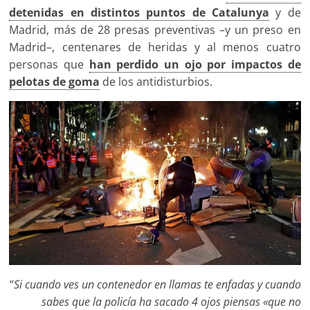
detenidas en distintos puntos de Catalunya
y de
Madrid, más de 28 presas preventivas –y un preso en
Madrid–, centenares de heridas y al menos cuatro
personas que
han perdido un ojo por impactos de
pelotas de goma
de los antidisturbios.
“
Si cuando ves un contenedor en llamas te enfadas y cuando
sabes que la policía ha sacado 4 ojos piensas «que no