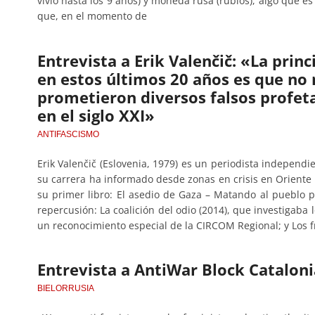
vivió hasta los 9 años) y moneda rusa (rublos), algo que e
que, en el momento de
Entrevista a Erik Valenčič: «La prin
en estos últimos 20 años es que no 
prometieron diversos falsos profeta
en el siglo XXI»
ANTIFASCISMO
Erik Valenčič (Eslovenia, 1979) es un periodista independie
su carrera ha informado desde zonas en crisis en Oriente 
su primer libro: El asedio de Gaza – Matando al pueblo 
repercusión: La coalición del odio (2014), que investigaba 
un reconocimiento especial de la CIRCOM Regional; y Los f
Entrevista a AntiWar Block Cataloni
BIELORRUSIA