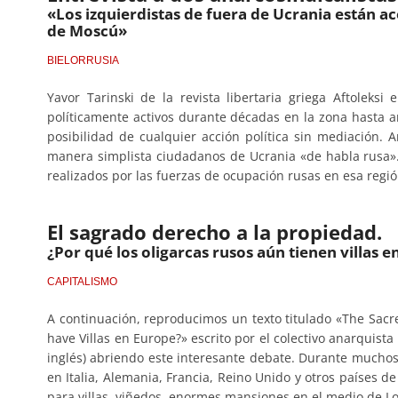
«Los izquierdistas de fuera de Ucrania están a
de Moscú»
BIELORRUSIA
Yavor Tarinski de la revista libertaria griega Aftoleksi
políticamente activos durante décadas en la zona hasta 
posibilidad de cualquier acción política sin mediación
manera simplista ciudadanos de Ucrania «de habla rusa».
realizados por las fuerzas de ocupación rusas en esa regió
El sagrado derecho a la propiedad.
¿Por qué los oligarcas rusos aún tienen villas 
CAPITALISMO
A continuación, reproducimos un texto titulado «The Sacre
have Villas en Europe?» escrito por el colectivo anarquist
inglés) abriendo este interesante debate. Durante muchos 
en Italia, Alemania, Francia, Reino Unido y otros países d
para villas, viñedos, enormes mansiones en el medio de 