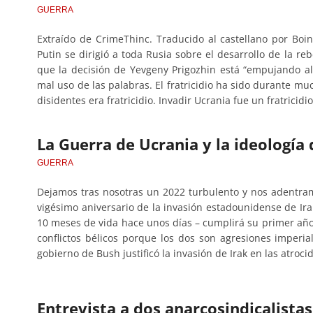
GUERRA
Extraído de CrimeThinc. Traducido al castellano por Boi
Putin se dirigió a toda Rusia sobre el desarrollo de la re
que la decisión de Yevgeny Prigozhin está “empujando al p
mal uso de las palabras. El fratricidio ha sido durante muc
disidentes era fratricidio. Invadir Ucrania fue un fratrici
La Guerra de Ucrania y la ideología 
GUERRA
Dejamos tras nosotras un 2022 turbulento y nos adentra
vigésimo aniversario de la invasión estadounidense de Ira
10 meses de vida hace unos días – cumplirá su primer añ
conflictos bélicos porque los dos son agresiones imperiali
gobierno de Bush justificó la invasión de Irak en las atroc
Entrevista a dos anarcosindicalistas