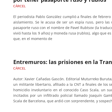
CÁRCEL
El periodista Pablo González cumplió a finales de febrer
aislamiento. Se le acusa de ser un espía ruso, pero la
pasaporte ruso con el nombre de Pavel Rubtsov (la traduc
vivió hasta los 9 años) y moneda rusa (rublos), algo que e
que, en el momento de
Entremuros: las prisiones en la Tr
CÁRCEL
Autor: Xavier Cañadas Gascón. Editorial Muturreko Burutaz
un militante libertario, afiliado a la CNT a finales de lo
homicidio involuntario en el conocido Caso Scala, un s
incitados por un infiltrado policial llamado Joaquín Gam
Scala de Barcelona, que ardió con sorprendente, y sospecho