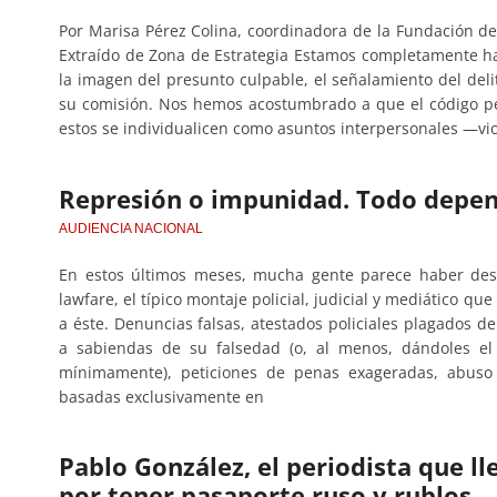
Por Marisa Pérez Colina, coordinadora de la Fundación d
Extraído de Zona de Estrategia Estamos completamente ha
la imagen del presunto culpable, el señalamiento del deli
su comisión. Nos hemos acostumbrado a que el código pen
estos se individualicen como asuntos interpersonales —vio
Represión o impunidad. Todo depend
AUDIENCIA NACIONAL
En estos últimos meses, mucha gente parece haber des
lawfare, el típico montaje policial, judicial y mediático qu
a éste. Denuncias falsas, atestados policiales plagados 
a sabiendas de su falsedad (o, al menos, dándoles el 
mínimamente), peticiones de penas exageradas, abuso 
basadas exclusivamente en
Pablo González, el periodista que l
por tener pasaporte ruso y rublos