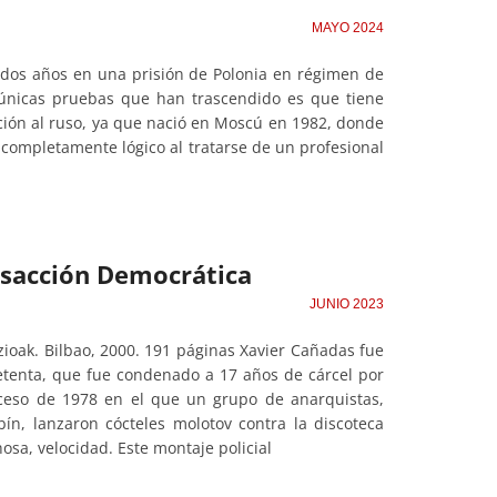
MAYO 2024
o dos años en una prisión de Polonia en régimen de
s únicas pruebas que han trascendido es que tiene
ción al ruso, ya que nació en Moscú en 1982, donde
s completamente lógico al tratarse de un profesional
ansacción Democrática
JUNIO 2023
ioak. Bilbao, 2000. 191 páginas Xavier Cañadas fue
s setenta, que fue condenado a 17 años de cárcel por
uceso de 1978 en el que un grupo de anarquistas,
bín, lanzaron cócteles molotov contra la discoteca
sa, velocidad. Este montaje policial