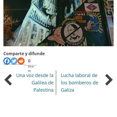
Comparte y difunde
0
Shar
es
Una voz desde la
Lucha laboral de
Galilea de
los bomberos de
Palestina
Galiza