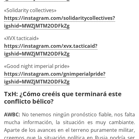
«Solidarity collectives»
https://instagram.com/solidaritycollectives?
igshid=MWZjMTM2ODFkZg
«XVX tacticaid»
https://instagram.com/xvx.tacticaid?
igshid=MWZjMTM2ODFkZg
«Good night imperial pride»
https://instagram.com/gnimperialpride?
igshid=MWZjMTM2ODFkZg
TxH: ¿Cómo creéis que terminará este
conflicto bélico?
AWBC:
No tenemos ningún pronóstico fiable, nos falta
mucha información, la situación es muy cambiante.
Aparte de los avances en el terreno puramente militar,
creemos que la situación política en Rusia podría ser