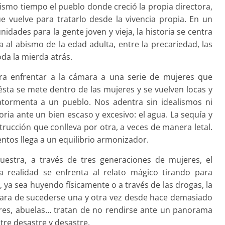
ismo tiempo el pueblo donde creció la propia directora,
e vuelve para tratarlo desde la vivencia propia. En un
dades para la gente joven y vieja, la historia se centra
al abismo de la edad adulta, entre la precariedad, las
oda la mierda atrás.
ra enfrentar a la cámara a una serie de mujeres que
ésta se mete dentro de las mujeres y se vuelven locas y
tormenta a un pueblo. Nos adentra sin idealismos ni
ria ante un bien escaso y excesivo: el agua. La sequía y
strucción que conlleva por otra, a veces de manera letal.
tos llega a un equilibrio armonizador.
estra, a través de tres generaciones de mujeres, el
a realidad se enfrenta al relato mágico tirando para
n, ya sea huyendo físicamente o a través de las drogas, la
para de sucederse una y otra vez desde hace demasiado
dres, abuelas… tratan de no rendirse ante un panorama
tre desastre y desastre.