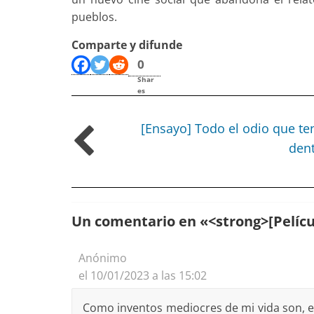
pueblos.
Comparte y difunde
0
Shar
es
[Ensayo] Todo el odio que te
den
Un comentario en «
<strong>[Pelícu
Anónimo
el 10/01/2023 a las 15:02
Como inventos mediocres de mi vida son, el mó