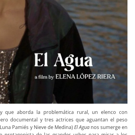
y que aborda la problemática rural, un elenco con
nero documental y tres actrices que aguantan el peso
 Luna Pamiés y Nieve de Medina)
El Agua
nos sumerge en
o protagonista de las grandes urbes para mirar a los