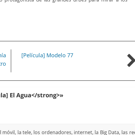
nía
[Película] Modelo 77
tro
la] El Agua</strong>
»
vil, la tele, los ordenadores, internet, la Big Data, las rede