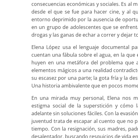
consecuencias económicas y sociales. Es al m
desde el que se fue para hacer cine, y al qu
entorno deprimido por la ausencia de oportuni
en un grupo de adolescentes que se enfrenta 
drogas y las ganas de echar a correr y dejar t
Elena López usa el lenguaje documental pa
cuentan una fábula sobre el agua, en la que 
huyen en una metáfora del problema que a
elementos mágicos a una realidad contradicto
su escasez por una parte; la gota fría y la de
Una historia ambivalente que en pocos momen
En una mirada muy personal, Elena nos mu
estigma social de la superstición y cómo l
adelante sin soluciones fáciles. Con la evasió
juventud trata de escapar al cuento que no 
tiempo. Con la resignación, sus madres, pa
desalentador, buscando resquicios de vida en