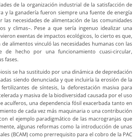
ades de la organización industrial de la satisfacción de
ura y la ganadería fueron siempre una fuente de energía
lar las necesidades de alimentación de las comunidades
os y climas–. Pese a que sería ingenuo idealizar una
uvieron exentas de impactos ecológicos, lo cierto es que,
n de alimentos vinculó las necesidades humanas con las
se de hecho por una funcionamiento cuasi-circular,
us fases.
mbiosis se ha sustituido por una dinámica de depredación
cadas siendo denunciada y que incluiría la erosión de la
 fertilizantes de síntesis, la deforestación masiva para
acelerada y masiva de la biodiversidad causada por el uso
de acuíferos, una dependencia fósil exacerbada tanto en
imiento de cada vez más maquinaria o una contribución
 con el ejemplo paradigmático de las macrogranjas que
amente, algunas reformas como la introducción de unas
les (BCAM) como prerrequisito para el cobro de la PAC