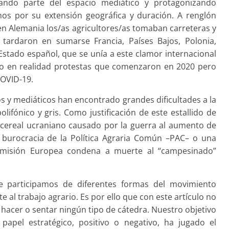
ando parte del espacio mediático y protagonizando
os por su extensión geográfica y duración. A renglón
, en Alemania los/as agricultores/as tomaban carreteras y
tardaron en sumarse Francia, Países Bajos, Polonia,
Estado español, que se unía a este clamor internacional
ndo en realidad protestas que comenzaron en 2020 pero
COVID-19.
s y mediáticos han encontrado grandes dificultades a la
olifónico y gris. Como justificación de este estallido de
 cereal ucraniano causado por la guerra al aumento de
 burocracia de la Política Agraria Común –PAC– o una
omisión Europea condena a muerte al “campesinado”
e participamos de diferentes formas del movimiento
al trabajo agrario. Es por ello que con este artículo no
 hacer o sentar ningún tipo de cátedra. Nuestro objetivo
apel estratégico, positivo o negativo, ha jugado el