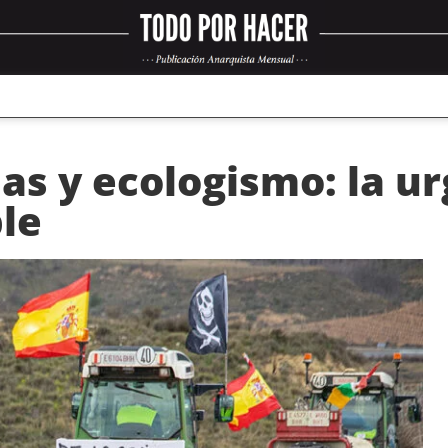
las y ecologismo: la u
ble