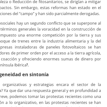
eza o Reducción de fitosanitarios, se dirigían a mitigar
actos. Sin embargo, estas reformas han estado en el
aciones del “campo” y han sido parcialmente derogadas.
osociales hay un segundo conflicto que se superpone al
en términos generales la voracidad en la construcción de
 impuesto una enorme competición por la tierra y sus
que de trenes entre la industria alimentaria y la del
presas instaladoras de paneles fotovoltaicos se han
ores de primer orden por el acceso a la tierra agrícola,
e coacción y ofreciendo enormes sumas de dinero por
enínsula Ibérica
.
5
geneidad en sintonía
 organizativas y estrategias encara el sector de la
ca? Ya que dar una respuesta general y en profundidad a
 breve, podemos tomar las protestas recientes como una
n a lo organizativo, en las protestas recientes se han