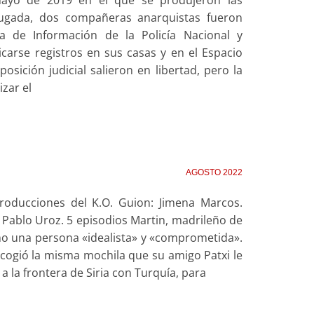
ayo de 2019 en el que se produjeron las
rugada, dos compañeras anarquistas fueron
a de Información de la Policía Nacional y
icarse registros en sus casas y en el Espacio
ición judicial salieron en libertad, pero la
izar el
AGOSTO 2022
Producciones del K.O. Guion: Jimena Marcos.
y Pablo Uroz. 5 episodios Martin, madrileño de
mo una persona «idealista» y «comprometida».
 cogió la misma mochila que su amigo Patxi le
 a la frontera de Siria con Turquía, para