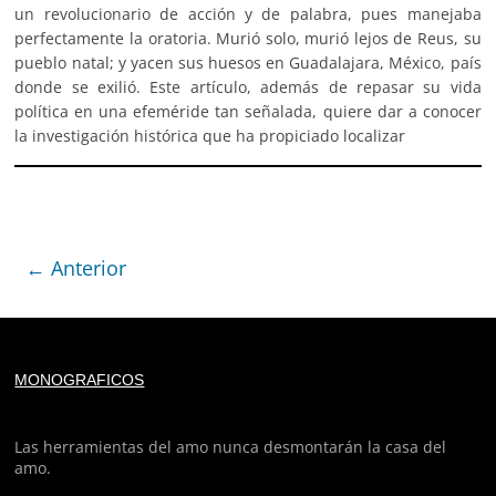
un revolucionario de acción y de palabra, pues manejaba
perfectamente la oratoria. Murió solo, murió lejos de Reus, su
pueblo natal; y yacen sus huesos en Guadalajara, México, país
donde se exilió. Este artículo, además de repasar su vida
política en una efeméride tan señalada, quiere dar a conocer
la investigación histórica que ha propiciado localizar
← Anterior
Deprecated
: trim(): Passing null to parameter #1 ($string)
MONOGRAFICOS
of type string is deprecated in
/home/todoporh/www/wp-content/plugins/adapta-
rgpd/lib/vendor/Mustache/Tokenizer.php
on line
110
Las herramientas del amo nunca desmontarán la casa del
amo.
Deprecated
: trim(): Passing null to parameter #1 ($string)