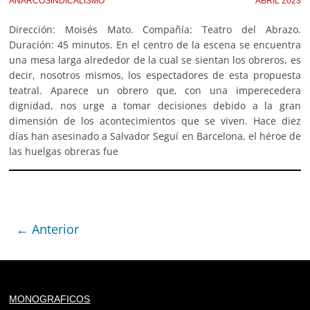
ANARCOSINDICALISMO
ABRIL 2023
Dirección: Moisés Mato. Compañía: Teatro del Abrazo.
Duración: 45 minutos. En el centro de la escena se encuentra
una mesa larga alrededor de la cual se sientan los obreros, es
decir, nosotros mismos, los espectadores de esta propuesta
teatral. Aparece un obrero que, con una imperecedera
dignidad, nos urge a tomar decisiones debido a la gran
dimensión de los acontecimientos que se viven. Hace diez
días han asesinado a Salvador Seguí en Barcelona, el héroe de
las huelgas obreras fue
← Anterior
Deprecated
: trim(): Passing null to parameter #1 ($string)
MONOGRAFICOS
of type string is deprecated in