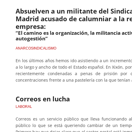
Absuelven a un militante del Sindic
Madrid acusado de calumniar a la r
empresa:
“El camino es la organización, la militancia activ
autogestión”
ANARCOSINDICALISMO
En los últimos años hemos ido asistiendo a un incremento 
a lo largo y ancho de todo el Estado español. En Xixón, p
recientemente condenadas a penas de prisión por de
concentraciones frente a una pastelería con la que tenían a
Correos en lucha
LABORAL
Correos es un servicio público que lleva funcionando a
público lo que se está queriendo cambiar de un tiempo
Primero hay que dejar claro que el sector postal está inm