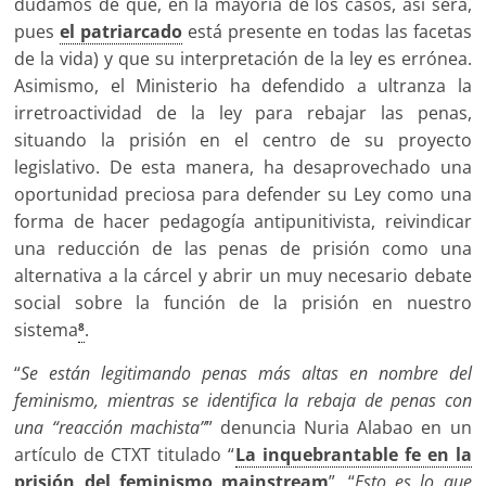
dudamos de que, en la mayoría de los casos, así será,
pues
el patriarcado
está presente en todas las facetas
de la vida) y que su interpretación de la ley es errónea.
Asimismo, el Ministerio ha defendido a ultranza la
irretroactividad de la ley para rebajar las penas,
situando la prisión en el centro de su proyecto
legislativo. De esta manera, ha desaprovechado una
oportunidad preciosa para defender su Ley como una
forma de hacer pedagogía antipunitivista, reivindicar
una reducción de las penas de prisión como una
alternativa a la cárcel y abrir un muy necesario debate
social sobre la función de la prisión en nuestro
sistema
.
8
“
S
e están legitimando penas más altas en nombre del
feminismo, mientras se identifica la rebaja de penas con
una “reacción machista”
” denuncia Nuria Alabao en un
artículo de CTXT titulado “
La inquebrantable fe en la
prisión del feminismo mainstream
”. “
Esto es lo que