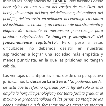
indican las compañeras de
CAMPA
. “
Nos basamos desde
hace siglos en una cultura del castigo de este Otro, del
hereje, de la bruja, del loco, del delincuente, del mafioso, del
pedófilo, del terrorista, en definitiva, del enemigo. La cultura
así instituida es, en suma, un elemento de adiestramiento y
etiquetación mediante el mecanismo pena-castigo para
producir subjetividades
“a imagen y semejanza” del
funcionamiento capitalista
”. Pero, pese a estas
dificultades, no debemos desistir en nuestras
aspiraciones a lograr una sociedad más empática y
menos punitivista, en la que las prisiones no tengan
cabida.
Las ventajas del antipunitivismo, desde una perspectiva
jurídica, nos la
describe Laia Serra
: “
No podemos perder
de vista que la reforma operada por la ley del solo sí es sí
amplía la horquilla penológica y por tanto facilita graduar al
máximo la proporcionalidad de las penas. La rebaja de las
penas mínimas puede fomentar que los agresores reparen