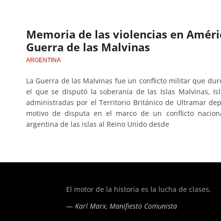
Memoria de las violencias en América
Guerra de las Malvinas
ARGENTINA
La Guerra de las Malvinas fue un conflicto militar que du
el que se disputó la soberanía de las Islas Malvinas, Is
administradas por el Territorio Británico de Ultramar de
motivo de disputa en el marco de un conflicto nacional
argentina de las islas al Reino Unido desde
of type string is deprecated in
/home/todoporh/www/wp-co
El motor de la historia es la lucha de clases.
—
Karl Marx, Manifiesto Comunista
of type string is deprecated in
/home/todoporh/www/wp-co