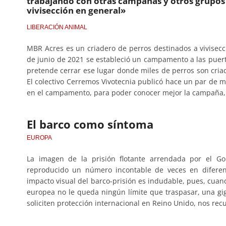
trabajando con otras campañas y otros grupos 
vivisección en general»
LIBERACIÓN ANIMAL
MBR Acres es un criadero de perros destinados a vivisecc
de junio de 2021 se estableció un campamento a las pu
pretende cerrar ese lugar donde miles de perros son criad
El colectivo Cerremos Vivotecnia publicó hace un par de me
en el campamento, para poder conocer mejor la campaña, l
El barco como síntoma
EUROPA
La imagen de la prisión flotante arrendada por el G
reproducido un número incontable de veces en diferen
impacto visual del barco-prisión es indudable, pues, cuand
europea no le queda ningún límite que traspasar, una g
soliciten protección internacional en Reino Unido, nos r