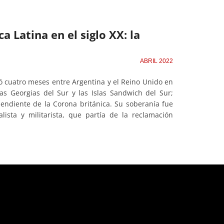
 Latina en el siglo XX: la
ABRIL 2022
ró cuatro meses entre Argentina y el Reino Unido en
las Georgias del Sur y las Islas Sandwich del Sur;
pendiente de la Corona británica. Su soberanía fue
ista y militarista, que partía de la reclamación
ntent/plugins/adapta-
ntent/plugins/adapta-