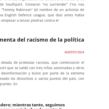
de Southport. Corearon “no surrender” (“no nos
”) y “Tommy Robinson” (el nombre de un activista de
ba English Defence League, que días antes había
e empezar a lanzar piedras contra el
menta del racismo de la política
AGOSTO 2024
 oleada de protestas racistas, que comenzaron el
port que se saldó con tres niñas asesinadas y otros
desinformación y bulos por parte de la extrema
vado los disturbios a varios puntos del país, con
grantes. En
iadero; mientras tanto, seguimos