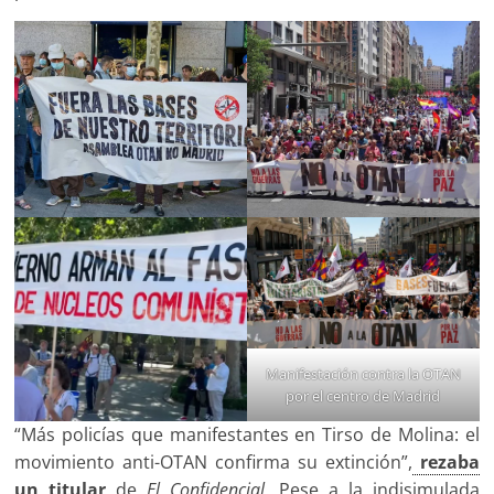
Manifestación contra la OTAN
por el centro de Madrid
“Más policías que manifestantes en Tirso de Molina: el
movimiento anti-OTAN confirma su extinción”,
rezaba
un titular
de
El Confidencial
. Pese a la indisimulada