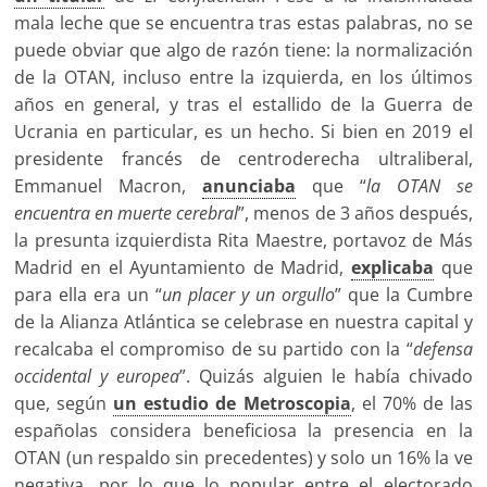
mala leche que se encuentra tras estas palabras, no se
puede obviar que algo de razón tiene: la normalización
de la OTAN, incluso entre la izquierda, en los últimos
años en general, y tras el estallido de la Guerra de
Ucrania en particular, es un hecho. Si bien en 2019 el
presidente francés de centroderecha ultraliberal,
Emmanuel Macron,
anunciaba
que “
la OTAN se
encuentra en muerte cerebral
”, menos de 3 años después,
la presunta izquierdista Rita Maestre, portavoz de Más
Madrid en el Ayuntamiento de Madrid,
explicaba
que
para ella era un “
un placer y un orgullo
” que la Cumbre
de la Alianza Atlántica se celebrase en nuestra capital y
recalcaba el compromiso de su partido con la “
defensa
occidental y europea
”. Quizás alguien le había chivado
que, según
un estudio de Metroscopia
, el 70% de las
españolas considera beneficiosa la presencia en la
OTAN (un respaldo sin precedentes) y solo un 16% la ve
negativa, por lo que lo popular entre el electorado