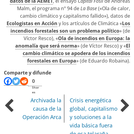
datos de la AEMET
, el ensayo
Capital Fósil
de Andreas
Malm, el programa nº 94 de
La Base
(«Ola de calor,
cambio climático y capitalismo fallido»), datos de
Ecologistas en Acción
y los artículos de Climática «
Los
incendios forestales son un problema político
» (de
Víctor Resco), «
Ola de incendios en Europa: la
anomalía que será norma
» (de Víctor Resco) y «
El
cambio climático se apodera de los incendios
forestales en Europa
» (de Eduardo Robaina).
Comparte y difunde
0
Shar
es
Archivada la
Crisis energética
causa de la
global, capitalismo
Operación Arca
y soluciones a la
vida básica fuera
de esa telaraña