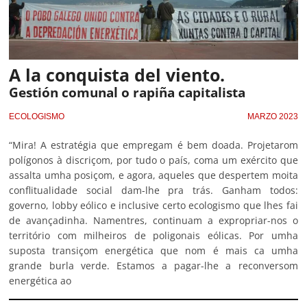
A la conquista del viento.
Gestión comunal o rapiña capitalista
ECOLOGISMO
MARZO 2023
“Mira! A estratégia que empregam é bem doada. Projetarom
polígonos à discriçom, por tudo o país, coma um exército que
assalta umha posiçom, e agora, aqueles que despertem moita
conflitualidade social dam-lhe pra trás. Ganham todos:
governo, lobby eólico e inclusive certo ecologismo que lhes fai
de avançadinha. Namentres, continuam a expropriar-nos o
território com milheiros de poligonais eólicas. Por umha
suposta transiçom energética que nom é mais ca umha
grande burla verde. Estamos a pagar-lhe a reconversom
energética ao