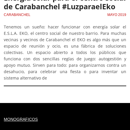
de Carabanchel #LuzparaelEko
CARABANCHEL
MAYO 2019
Tenemos un sueño: hacer funcionar con energía solar el
E.S.L.A. EKO, el centro social de nuestro barrio. Para muchas
vecinas y vecinos de Carabanchel el EKO es algo más que un
espacio de reunión y ocio, es una fábrica de soluciones
colectivas. Un espacio abierto a todos los públicos que
funciona con dos sencillas reglas de juego: autogestión y
apoyo mutuo. Sirven para todo: para organizarnos contra un
desahucio, para celebrar una fiesta o para inventar un
sistema alternativo de
Deprecated
: trim(): Passing null to parameter #1 ($string)
MONOGRAFICOS
of type string is deprecated in
/home/todoporh/www/wp-content/plugins/adapta-