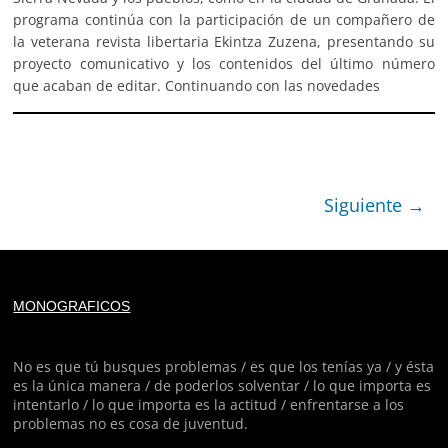
programa continúa con la participación de un compañero de
la veterana revista libertaria Ekintza Zuzena, presentando su
proyecto comunicativo y los contenidos del último número
que acaban de editar. Continuando con las novedades
Siguiente →
Deprecated
: trim(): Passing null to parameter #1 ($string)
MONOGRAFICOS
of type string is deprecated in
/home/todoporh/www/wp-content/plugins/adapta-
rgpd/lib/vendor/Mustache/Tokenizer.php
on line
110
No es que tú busques problemas / es que los tenías ya / y ésta
es la única manera / de poderlos solventar / lo que importa es
intentarlo / lo que importa es la actitud / enfrentarse a los
Deprecated
: trim(): Passing null to parameter #1 ($string)
problemas no es cosa de juventud.
of type string is deprecated in