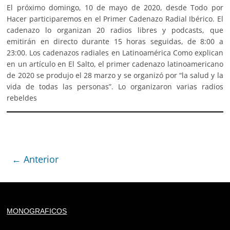
El próximo domingo, 10 de mayo de 2020, desde Todo por
Hacer participaremos en el Primer Cadenazo Radial Ibérico. El
cadenazo lo organizan 20 radios libres y podcasts, que
emitirán en directo durante 15 horas seguidas, de 8:00 a
23:00. Los cadenazos radiales en Latinoamérica Como explican
en un artículo en El Salto, el primer cadenazo latinoamericano
de 2020 se produjo el 28 marzo y se organizó por “la salud y la
vida de todas las personas”. Lo organizaron varias radios
rebeldes
← Anterior
Deprecated
: trim(): Passing null to parameter #1 ($string)
MONOGRAFICOS
of type string is deprecated in
/home/todoporh/www/wp-content/plugins/adapta-