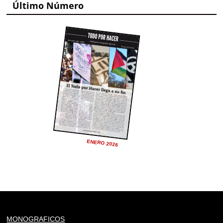
Último Número
ENERO 2026
Deprecated
: trim(): Passing null to parameter #1 ($string)
MONOGRAFICOS
of type string is deprecated in