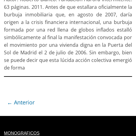
63 páginas. 2011. Antes de que estallara oficialmente la
burbuja inmobiliaria que, en agosto de 2007, daría
origen a la crisis financiera internacional, una burbuja
formada por una red llena de globos inflados estalló
simbólicamente al final la manifestación convocada por
el movimiento por una vivienda digna en la Puerta del
Sol de Madrid el 2 de julio de 2006. Sin embargo, bien
se puede decir que esta lúcida acción colectiva emergió
de forma
← Anterior
Deprecated
: trim(): Passing null to parameter #1 ($string)
MONOGRAFICOS
of type string is deprecated in