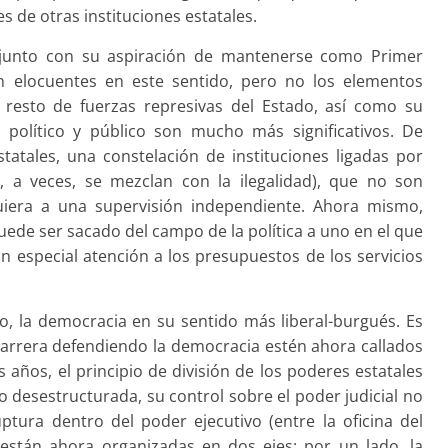
s de otras instituciones estatales.
, junto con su aspiración de mantenerse como Primer
on elocuentes en este sentido, pero no los elementos
l resto de fuerzas represivas del Estado, así como su
político y público son mucho más significativos. De
tatales, una constelación de instituciones ligadas por
 y, a veces, se mezclan con la ilegalidad), que no son
quiera a una supervisión independiente. Ahora mismo,
uede ser sacado del campo de la política a uno en el que
on especial atención a los presupuestos de los servicios
o, la democracia en su sentido más liberal-burgués. Es
carrera defendiendo la democracia estén ahora callados
s años, el principio de división de los poderes estatales
do desestructurada, su control sobre el poder judicial no
ptura dentro del poder ejecutivo (entre la oficina del
s están ahora organizadas en dos ejes: por un lado, la