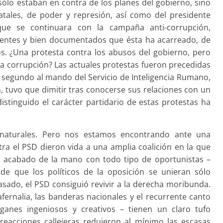
ólo estaban en contra de los planes del gobierno, sino
tatales, de poder y represión, así como del presidente
que se continuara con la campaña anti-corrupción,
entes y bien documentados que ésta ha acarreado, de
sos. ¿Una protesta contra los abusos del gobierno, pero
la corrupción? Las actuales protestas fueron precedidas
el segundo al mando del Servicio de Inteligencia Rumano,
n, tuvo que dimitir tras conocerse sus relaciones con un
stinguido el carácter partidario de estas protestas ha
 naturales. Pero nos estamos encontrando ante una
ra el PSD dieron vida a una amplia coalición en la que
 acabado de la mano con todo tipo de oportunistas –
de que los políticos de la oposición se unieran sólo
sado, el PSD consiguió revivir a la derecha moribunda.
afernalia, las banderas nacionales y el recurrente canto
ganes ingeniosos y creativos – tienen un claro tufo
reacciones callejeras redujeron al mínimo las escasas