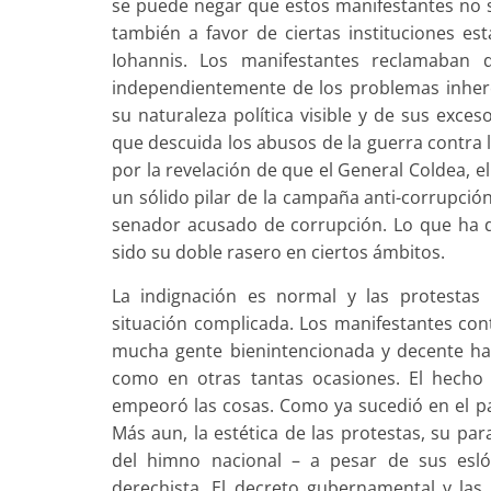
se puede negar que estos manifestantes no s
también a favor de ciertas instituciones es
Iohannis. Los manifestantes reclamaban 
independientemente de los problemas inher
su naturaleza política visible y de sus exce
que descuida los abusos de la guerra contra 
por la revelación de que el General Coldea, 
un sólido pilar de la campaña anti-corrupció
senador acusado de corrupción. Lo que ha di
sido su doble rasero en ciertos ámbitos.
La indignación es normal y las protestas
situación complicada. Los manifestantes cont
mucha gente bienintencionada y decente ha
como en otras tantas ocasiones. El hecho 
empeoró las cosas. Como ya sucedió en el pa
Más aun, la estética de las protestas, su par
del himno nacional – a pesar de sus esló
derechista. El decreto gubernamental y las 