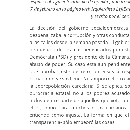
espacio al siguiente artículo de opinión, una tr
7 de febrero en la página web izquierdista LeftEas
y escrito por el pe
La decisión del gobierno socialdemócrat
despenalizaba la corrupción y otras conducta
a las calles desde la semana pasada. El gobi
de que uno de los más beneficiados por esta 
Demócrata (PSD) y presidente de la Cámara
abuso de poder. Su caso está aún pendiente
que aprobar este decreto con visos a resp
rumano no se sostiene. Ni tampoco el otro a
la sobrepoblación carcelaria. Si se aplica, 
burocracia estatal, no a los pobres acusad
incluso entre parte de aquellos que votaron 
ellos, como para muchos otros rumanos, l
entiende como injusta. La forma en que el 
transparencia- sólo empeoró las cosas.