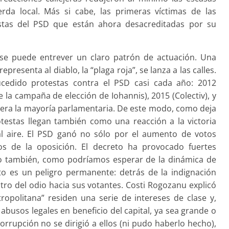
ierda local. Más si cabe, las primeras víctimas de las
istas del PSD que están ahora desacreditadas por su
 se puede entrever un claro patrón de actuación. Una
presenta al diablo, la “plaga roja”, se lanza a las calles.
ucedido protestas contra el PSD casi cada año: 2012
 la campaña de elección de Iohannis), 2015 (Colectiv), y
iera la mayoría parlamentaria. De este modo, como deja
otestas llegan también como una reacción a la victoria
al aire. El PSD ganó no sólo por el aumento de votos
os de la oposición. El decreto ha provocado fuertes
ro también, como podríamos esperar de la dinámica de
to es un peligro permanente: detrás de la indignación
ctro del odio hacia sus votantes. Costi Rogozanu explicó
opolitana” residen una serie de intereses de clase y,
abusos legales en beneficio del capital, ya sea grande o
corrupción no se dirigió a ellos (ni pudo haberlo hecho),