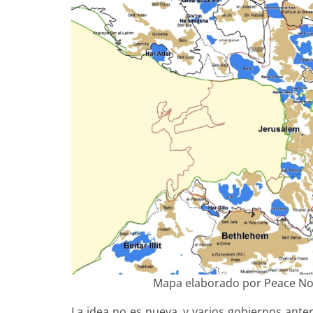
Mapa elaborado por Peace No
La idea no es nueva, y varios gobiernos anter