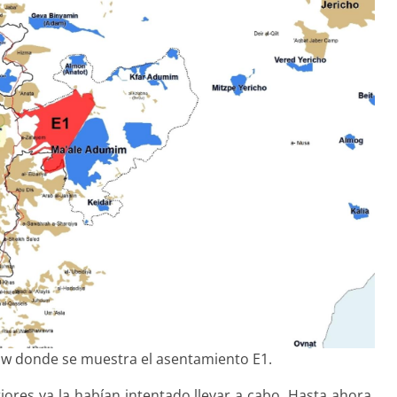
w donde se muestra el asentamiento E1.
iores ya la habían intentado llevar a cabo. Hasta ahora,