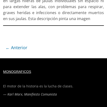
en largas hileras de jaulas individuales sin espacio ni
para extender las alas, con problemas para respirar,
graves heridas e infecciones o directamente muertos
en sus jaulas. Esta descripción pinta una imagen
← Anterior
Deprecated
: trim(): Passing null to parameter #1 ($string)
MONOGRAFICOS
of type string is deprecated in
/home/todoporh/www/wp-content/plugins/adapta-
rgpd/lib/vendor/Mustache/Tokenizer.php
on line
110
El motor de la historia es la lucha de clases.
—
Karl Marx, Manifiesto Comunista
Deprecated
: trim(): Passing null to parameter #1 ($string)
of type string is deprecated in