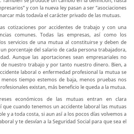
También se produce un cambio en la definición, hasta
presarios” y con la nueva ley pasan a ser “asociaciones
arcar más todavía el carácter privado de las mutuas.
as cotizaciones por ac­cidentes de trabajo y con una
gencias comunes. Todas las empresas, así como los
s servicios de una mutua al constituirse y deben de
l un porcen­taje del salario de cada persona trabajadora,
vidad. Aunque las aportaciones sean empresariales no
de nuestro trabajo y por tanto nuestro dinero. Bien, a
cidente laboral o enfermedad profesional la mutua se
to menos tiempo estemos de baja, menos pruebas nos
fesionales existan, más beneficio le queda a la mutua.
ereses económicos de las mutuas entran en clara
sí que cuando tenemos un accidente laboral las mutuas
le y a toda costa, si aun así a los pocos días volvemos a
aboral y te desvían a la Seguridad Social para que sea el