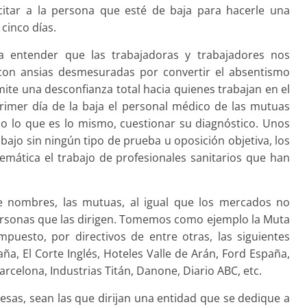
citar a la persona que esté de baja para hacerle una
cinco días.
 entender que las tra­bajadoras y trabajadores nos
 con ansias desmesuradas por convertir el absentismo
mite una desconfianza total hacia quienes trabajan en el
rimer día de la baja el personal médico de las mutuas
 o lo que es lo mis­mo, cuestionar su diagnóstico. Unos
bajo sin ningún tipo de prueba u oposición objetiva, los
mática el trabajo de profesionales sanitarios que han
e nombres, las mutuas, al igual que los mercados no
ersonas que las dirigen. Tomemos como ejemplo la Muta
puesto, por directivos de entre otras, las siguientes
, El Corte Inglés, Hoteles Valle de Arán, Ford España,
celona, Industrias Titán, Danone, Diario ABC, etc.
resas, sean las que dirijan una entidad que se dedique a