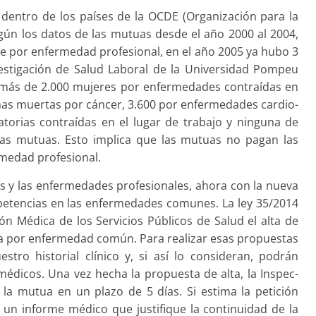
dentro de los paí­ses de la OCDE (Organización para la
gún los datos de las mutuas desde el año 2000 al 2004,
e por enfermedad profesional, en el año 2005 ya hubo 3
estigación de Salud Laboral de la Universidad Pompeu
más de 2.000 muje­res por enfermedades contraídas en
onas muertas por cáncer, 3.600 por enfermedades cardio­
torias contraídas en el lugar de trabajo y ninguna de
las mutuas. Esto implica que las mutuas no pagan las
medad profesional.
s y las enfermeda­des profesionales, ahora con la nueva
petencias en las enfermedades comunes. La ley 35/2014
n Médica de los Servicios Públicos de Salud el alta de
ja por enfermedad común. Para realizar esas propuestas
tro historial clínico y, si así lo consideran, podrán
dicos. Una vez hecha la propuesta de alta, la Inspec­
la mutua en un plazo de 5 días. Si estima la petición
ar un informe médico que justifique la continuidad de la