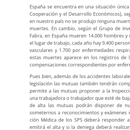
España se encuentra en una situación única 
Cooperación y el Desarrollo Económicos), se
en nuestro país no se produjo ninguna muert
muertes. En cambio, según el Grupo de Inv
Fabra, en España mueren 14.000 hombres y 
el lugar de trabajo, cada año hay 9.400 pers
vasculares y 1.700 por enfermedades respira
estas muertes aparece en los registros de 
compensa­ciones correspondientes por enfer
Pues bien, además de los accidentes laborale
legislación las mutuas tam­bién tendrán com
permite a las mutuas proponer a la Inspecció
una trabajadora o traba­jador que esté de ba
de alta las mutuas podrán disponer de nues
someternos a reconocimientos y exámenes mé
ción Médica de los SPS deberá responder a 
emitirá el alta y si la deniega deberá realiz