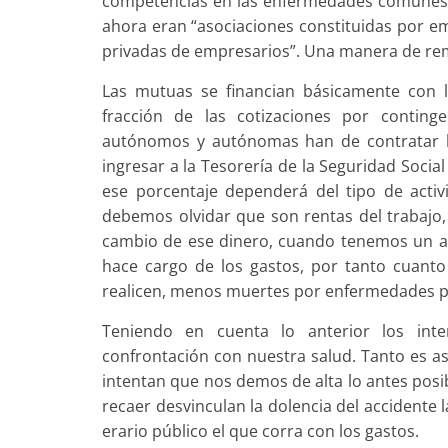
competencias en las enfermedades comunes. 
ahora eran “asociaciones constituidas por em
privadas de empresarios”. Una manera de rem
Las mutuas se financian básicamente con l
fracción de las cotizaciones por con­tin
autónomos y autónomas han de contratar lo
ingresar a la Tesorería de la Seguridad Socia
ese porcentaje dependerá del tipo de acti
debemos olvidar que son rentas del trabajo, 
cambio de ese dinero, cuando tenemos un ac
hace cargo de los gastos, por tanto cuan
realicen, menos muertes por enfermedades pro
Teniendo en cuenta lo anterior los int
confrontación con nuestra salud. Tanto es a
intentan que nos demos de alta lo antes posib
recaer desvinculan la dolencia del accidente l
erario público el que corra con los gastos.