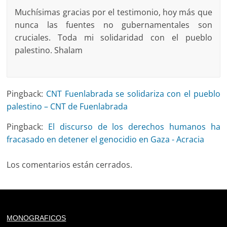
Muchísimas gracias por el testimonio, hoy más que
nunca las fuentes no gubernamentales son
cruciales. Toda mi solidaridad con el pueblo
palestino. Shalam
Pingback:
CNT Fuenlabrada se solidariza con el pueblo
palestino – CNT de Fuenlabrada
Pingback:
El discurso de los derechos humanos ha
fracasado en detener el genocidio en Gaza - Acracia
Los comentarios están cerrados.
Deprecated
: trim(): Passing null to parameter #1 ($string)
MONOGRAFICOS
of type string is deprecated in