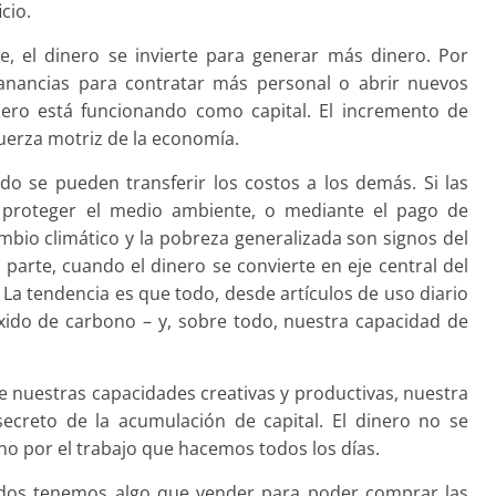
cio.
e, el dinero se invierte para generar más dinero. Por
anancias para contratar más personal o abrir nuevos
inero está funcionando como capital. El incremento de
fuerza motriz de la economía.
o se pueden transferir los costos a los demás. Si las
 proteger el medio ambiente, o mediante el pago de
cambio climático y la pobreza generalizada son signos del
parte, cuando el dinero se convierte en eje central del
 La tendencia es que todo, desde artículos de uso diario
xido de carbono – y, sobre todo, nuestra capacidad de
de nuestras capacidades creativas y productivas, nuestra
secreto de la acumulación de capital. El dinero no se
no por el trabajo que hacemos todos los días.
dos tenemos algo que vender para poder comprar las