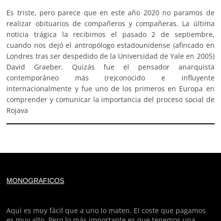
Es triste, pero parece que en este año 2020 no paramos de
realizar obituarios de compañeros y compañeras. La última
noticia trágica la recibimos el pasado 2 de septiembre,
cuando nos dejó el antropólogo estadounidense (afincado en
Londres tras ser despedido de la Universidad de Yale en 2005)
David Graeber. Quizás fue el pensador anarquista
contemporáneo más (re)conocido e influyente
internacionalmente y fue uno de los primeros en Europa en
comprender y comunicar la importancia del proceso social de
Rojava
Deprecated
: trim(): Passing null to parameter #1 ($string)
MONOGRAFICOS
of type string is deprecated in
/home/todoporh/www/wp-content/plugins/adapta-
rgpd/lib/vendor/Mustache/Tokenizer.php
on line
110
Aquí es muy fácil que a uno lo maten. El coste que pagamos
es muy alto. Pero lo más importante es que tenemos una