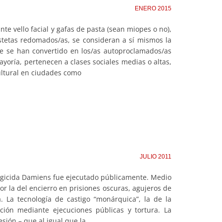
ENERO 2015
e vello facial y gafas de pasta (sean miopes o no),
stetas redomados/as, se consideran a sí mismos la
ue se han convertido en los/as autoproclamados/as
mayoría, pertenecen a clases sociales medias o altas,
cultural en ciudades como
JULIO 2011
 regicida Damiens fue ejecutado públicamente. Medio
por la del encierro en prisiones oscuras, agujeros de
. La tecnología de castigo “monárquica”, la de la
ación mediante ejecuciones públicas y tortura. La
esión – que al igual que la