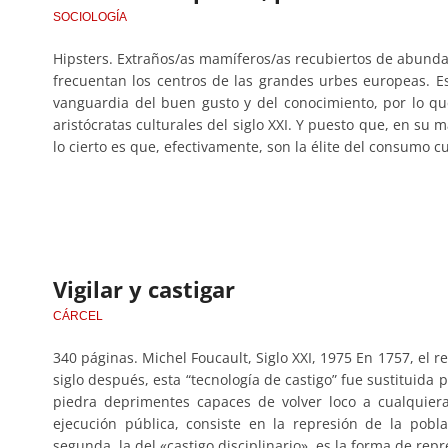
SOCIOLOGÍA
Hipsters. Extraños/as mamíferos/as recubiertos de abundant
frecuentan los centros de las grandes urbes europeas. E
vanguardia del buen gusto y del conocimiento, por lo q
aristócratas culturales del siglo XXI. Y puesto que, en su 
lo cierto es que, efectivamente, son la élite del consumo 
Vigilar y castigar
CÁRCEL
340 páginas. Michel Foucault, Siglo XXI, 1975 En 1757, el
siglo después, esta “tecnología de castigo” fue sustituida 
piedra deprimentes capaces de volver loco a cualquiera
ejecución pública, consiste en la represión de la pobl
segunda, la del «castigo disciplinario», es la forma de repr