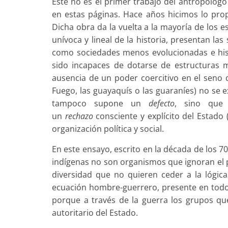
Éste no es el primer trabajo del antropólog
en estas páginas. Hace años hicimos lo pr
Dicha obra da la vuelta a la mayoría de los 
unívoca y lineal de la historia, presentan la
como sociedades menos evolucionadas e his
sido incapaces de dotarse de estructuras m
ausencia de un poder coercitivo en el seno 
Fuego, las guayaquís o las guaraníes) no se 
tampoco supone un
defecto
, sino que
un
rechazo
consciente y explícito del Estado 
organización política y social.
En este ensayo, escrito en la década de los 7
indígenas no son organismos que ignoran el p
diversidad que no quieren ceder a la lógica
ecuación hombre-guerrero, presente en todos 
porque a través de la guerra los grupos q
autoritario del Estado.