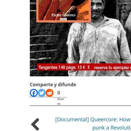
Comparte y difunde
0
Shar
es
[Documental] Queercore: How
punk a Revolut