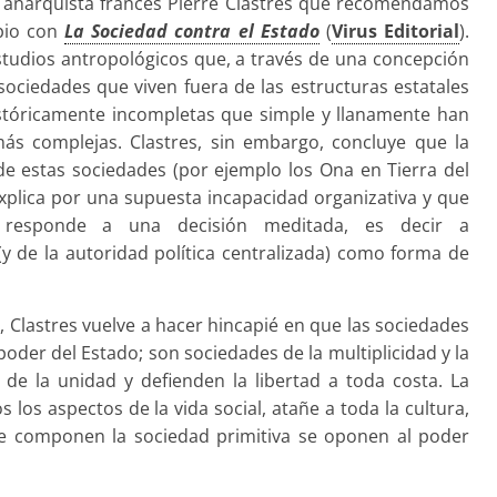
o anarquista francés Pierre Clastres que recomendamos
opio con
La Sociedad contra el Estado
(
Virus Editorial
).
estudios antropológicos que, a través de una concepción
s sociedades que viven fuera de las estructuras estatales
tóricamente incompletas que simple y llanamente han
ás complejas. Clastres, sin embargo, concluye que la
de estas sociedades (por ejemplo los Ona en Tierra del
explica por una supuesta incapacidad organizativa y que
 responde a una decisión meditada, es decir a
(y de la autoridad política centralizada) como forma de
0, Clastres vuelve a hacer hincapié en que las sociedades
oder del Estado; son sociedades de la multiplicidad y la
 de la unidad y defienden la libertad a toda costa. La
los aspectos de la vida social, atañe a toda la cultura,
ue componen la sociedad primitiva se oponen al poder