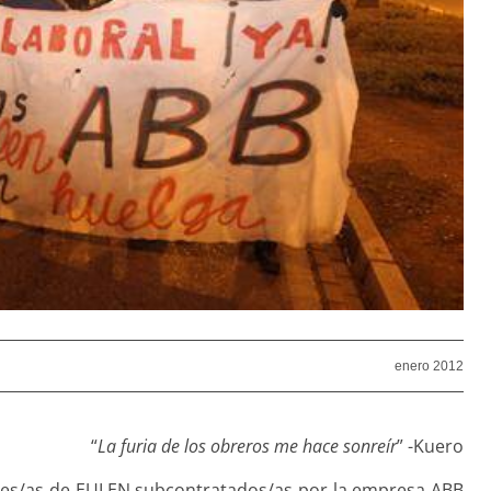
enero 2012
“
La furia de los obreros me hace sonreír
” -Kuero
ores/as de EULEN subcontratados/as por la empresa ABB