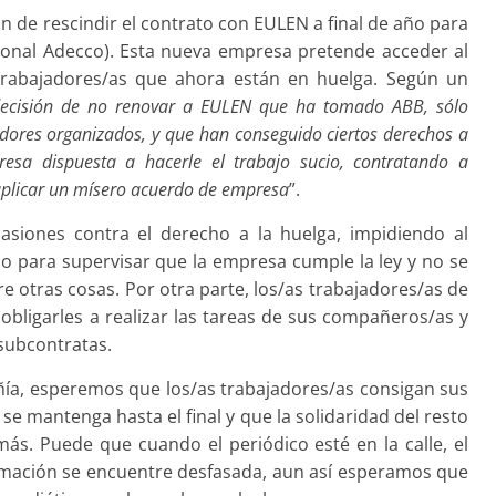
n de rescindir el contrato con EULEN a final de año para
acional Adecco). Esta nueva empresa pretende acceder al
 trabajadores/as que ahora están en huelga. Según un
decisión de no renovar a EULEN que ha tomado ABB, sólo
dores organizados, y que han conseguido ciertos derechos a
resa dispuesta a hacerle el trabajo sucio, contratando a
 aplicar un mísero acuerdo de empresa
”.
siones contra el derecho a la huelga, impidiendo al
o para supervisar que la empresa cumple la ley y no se
re otras cosas. Por otra parte, los/as trabajadores/as de
bligarles a realizar las tareas de sus compañeros/as y
 subcontratas.
ñía, esperemos que los/as trabajadores/as consigan sus
e mantenga hasta el final y que la solidaridad del resto
ás. Puede que cuando el periódico esté en la calle, el
formación se encuentre desfasada, aun así esperamos que