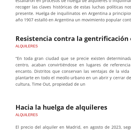
estallaron en procesos de huelga de alquileres o inquilin
recoger las claves históricas de estas luchas políticas n
presente. Huelga de inquilinatos en Argentina a principio
año 1907 estalló en Argentina un movimiento popular cont
Resistencia contra la gentrificación
ALQUILERES
“En toda gran ciudad que se precie existen determinad
centro, acaban convirtiéndose en lugares de referenci
encanto. Distritos que conservan las ventajas de la vid
plantarte en todo el meollo urbano en un abrir y cerrar de
cultura, Time Out, propiedad de un
Hacia la huelga de alquileres
ALQUILERES
El precio del alquiler en Madrid, en agosto de 2023, se