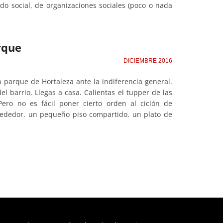
ido social, de organizaciones sociales (poco o nada
rque
DICIEMBRE 2016
arque de Hortaleza ante la indiferencia general.
el barrio, Llegas a casa. Calientas el tupper de las
 Pero no es fácil poner cierto orden al ciclón de
lrededor, un pequeño piso compartido, un plato de
ntent/plugins/adapta-