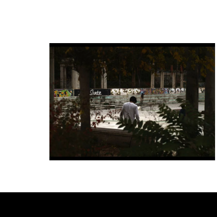
Deprecated
: trim(): Passing null to parameter #1 ($string) 