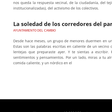
nos queda la respuesta vecinal, de la ciudadanía, del tej
institucionalizadas), del activismo de los colectivos.
La soledad de los corredores del pa
AYUNTAMIENTO DEL CAMBIO
Desde hace meses, un grupo de menores duermen en un p
Estas son las palabras escritas en caliente de un vecino d
lentejas que preparaste ayer. Y te sientas a escribir.
sentimientos y pensamientos. Por un lado, miras a tu a
comida caliente, y un nórdico en el
of type string is deprecated in
/home/todoporh/www/wp-co