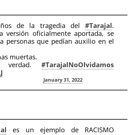
ños de la tragedia del
#Tarajal
.
 versión oficialmente aportada, se
a personas que pedían auxilio en el
nas muertas.
la verdad.
#TarajalNoOlvidamos
J
(@EntreBorromeos)
January 31, 2022
al
es un ejemplo de RACISMO