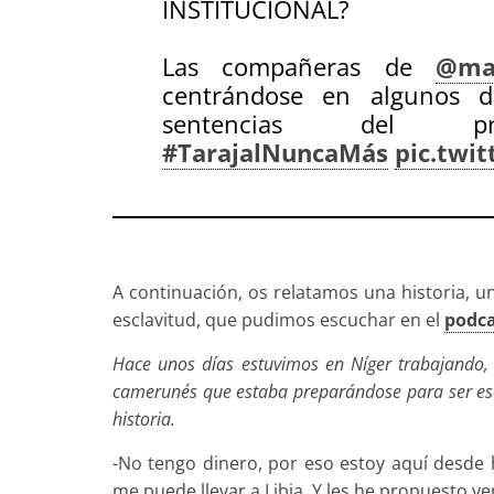
INSTITUCIONAL?
Las compañeras de
@mar
centrándose en algunos de
sentencias del proc
#TarajalNuncaMás
pic.twi
— Red Solidaria de Aco
A continuación, os relatamos una historia, u
esclavitud, que pudimos escuchar en el
podca
Hace unos días estuvimos en Níger trabajando, 
camerunés que estaba preparándose para ser es
historia.
-No tengo dinero, por eso estoy aquí desde 
me puede llevar a Libia. Y les he propuesto 