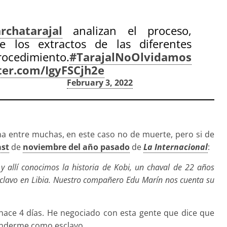
chatarajal
analizan el proceso,
 los extractos de las diferentes
edimiento.
#TarajalNoOlvidamos
tter.com/IgyFSCjh2e
gida (@RSAcogida)
February 3, 2022
na entre muchas, en este caso no de muerte, pero si de
st
de
noviembre del año pasado
de
La Internacional
:
y allí conocimos la historia de Kobi, un chaval de 22 años
clavo en Libia. Nuestro compañero Edu Marín nos cuenta su
hace 4 días. He negociado con esta gente que dice que
venderme como esclavo.