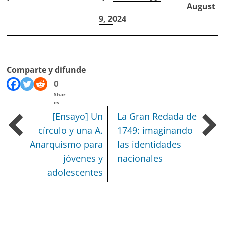
— AURORA – Grup de Suport (@aurorasuport)
August
9, 2024
Comparte y difunde
0
Shar
es
[Ensayo] Un
La Gran Redada de
círculo y una A.
1749: imaginando
Anarquismo para
las identidades
jóvenes y
nacionales
adolescentes