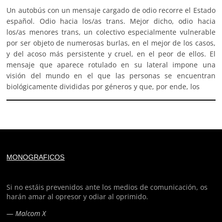
Un autobús con un mensaje cargado de odio recorre el Estado
español. Odio hacia los/as trans. Mejor dicho, odio hacia
los/as menores trans, un colectivo especialmente vulnerable
por ser objeto de numerosas burlas, en el mejor de los casos,
y del acoso más persistente y cruel, en el peor de ellos. El
mensaje que aparece rotulado en su lateral impone una
visión del mundo en el que las personas se encuentran
biológicamente divididas por géneros y que, por ende, los
Deprecated
: trim(): Passing null to parameter #1 ($string)
MONOGRAFICOS
of type string is deprecated in
/home/todoporh/www/wp-content/plugins/adapta-
rgpd/lib/vendor/Mustache/Tokenizer.php
on line
110
Si no estáis prevenidos ante los medios de comunicación, os
harán amar al opresor y odiar al oprimido.
Deprecated
: trim(): Passing null to parameter #1 ($string)
—
Malcom X
of type string is deprecated in