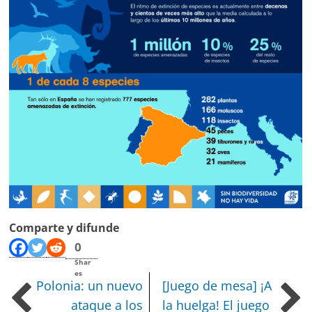
Comparte y difunde
0
Shar
es
Polonia: un nuevo
[Juego de mesa] ¡A
ataque a los
la huelga! El juego