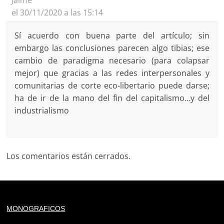
el 30/11/2020 a las 15:14
Sí acuerdo con buena parte del artículo; sin
embargo las conclusiones parecen algo tibias; ese
cambio de paradigma necesario (para colapsar
mejor) que gracias a las redes interpersonales y
comunitarias de corte eco-libertario puede darse;
ha de ir de la mano del fin del capitalismo…y del
industrialismo
Los comentarios están cerrados.
Deprecated
: trim(): Passing null to parameter #1 ($string)
MONOGRAFICOS
of type string is deprecated in
/home/todoporh/www/wp-content/plugins/adapta-