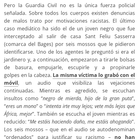
Pero la Guardia Civil no es la única fuerza policial
señalada. Sobre todos los cuerpos existen denuncias
de malos trato por motivaciones racistas. El último
caso mediático ha sido el de un joven negro que fue
interceptado al salir de casa Sant Feliu Sasserra
(comarca del Bages) por seis mossos que le pidieron
identificarse. Uno de los agentes le preguntó si era el
jardinero y, a continuación, empezaron a tirarle bolsas
de basura, empujarle, escupirle y a propinarle
golpes en la cabeza.
La misma víctima lo grabó con el
móvil
, un audio que visibiliza las vejaciones
continuadas. Mientras es agredido, se escuchan
insultos como “
negro de mierda, hijo de la gran puta
”,
“
eres un mono
” o “
intenta irte muy lejos; vete más lejos que
África, mejor
”. También se escucha el joven mientras es
reducido: “
Me estáis haciendo daño, me estáis ahogando
”.
Los seis mossos – que en el audio se autodenominan
“ordenados” para justificar su racismo –
no han