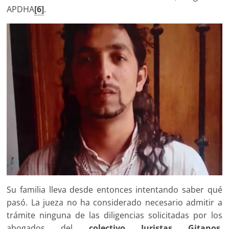
APDHA
[6]
.
Su familia lleva desde entonces intentando saber qué
pasó. La jueza no ha considerado necesario admitir a
trámite ninguna de las diligencias solicitadas por los
abogados del
colectivo Juristas Gitanos
,