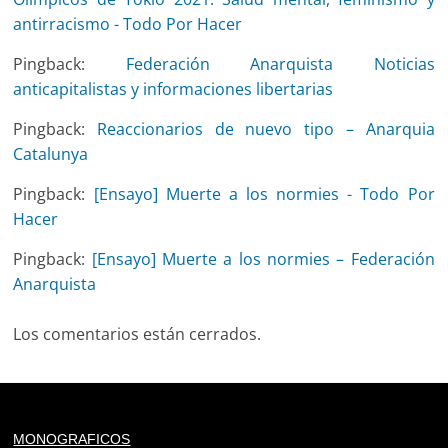
antirracismo - Todo Por Hacer
Pingback:
Federación Anarquista Noticias
anticapitalistas y informaciones libertarias
Pingback:
Reaccionarios de nuevo tipo – Anarquia
Catalunya
Pingback:
[Ensayo] Muerte a los normies - Todo Por
Hacer
Pingback:
[Ensayo] Muerte a los normies – Federación
Anarquista
Los comentarios están cerrados.
Deprecated
: trim(): Passing null to parameter #1 ($string)
MONOGRAFICOS
of type string is deprecated in