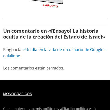
ENERO 2026
Un comentario en «
[Ensayo] La historia
oculta de la creación del Estado de Israel
»
Pingback:
‍♂️Un día en la vida de un usuario de Google –
eulaliobe
Los comentarios están cerrados.
Deprecated
: trim(): Passing null to parameter #1 ($string)
MONOGRAFICOS
of type string is deprecated in
/home/todoporh/www/wp-content/plugins/adapta-
rgpd/lib/vendor/Mustache/Tokenizer.php
on line
110
Como mujer negra, mis políticas y afiliación política está