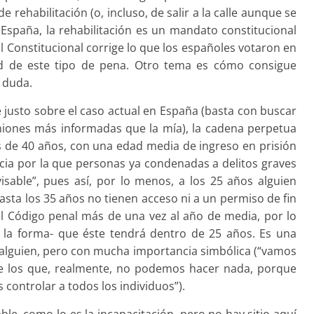
e rehabilitación (o, incluso, de salir a la calle aunque se
España, la rehabilitación es un mandato constitucional
al Constitucional corrige lo que los españoles votaron en
ad de este tipo de pena. Otro tema es cómo consigue
 duda.
justo sobre el caso actual en España (basta con buscar
niones más informadas que la mía), la cadena perpetua
s de 40 años, con una edad media de ingreso en prisión
ncia por la que personas ya condenadas a delitos graves
sable”, pues así, por lo menos, a los 25 años alguien
asta los 35 años no tienen acceso ni a un permiso de fin
l Código penal más de una vez al año de media, por lo
a la forma- que éste tendrá dentro de 25 años. Es una
a alguien, pero con mucha importancia simbólica (“vamos
re los que, realmente, no podemos hacer nada, porque
ontrolar a todos los individuos”).
able, como lo es la incapacitación, pero no hay sitio aquí