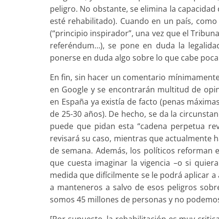
peligro. No obstante, se elimina la capacidad d
esté rehabilitado). Cuando en un país, como 
(“principio inspirador”, una vez que el Tribun
referéndum…), se pone en duda la legalid
ponerse en duda algo sobre lo que cabe poca
En fin, sin hacer un comentario mínimamente 
en Google y se encontrarán multitud de opi
en España ya existía de facto (penas máxima
de 25-30 años). De hecho, se da la circunsta
puede que pidan esta “cadena perpetua revi
revisará su caso, mientras que actualmente h
de semana. Además, los políticos reforman e
que cuesta imaginar la vigencia –o si quier
medida que difícilmente se le podrá aplicar 
a manteneros a salvo de esos peligros sob
somos 45 millones de personas y no podemos c
[Por supuesto, la rehabilitación es muy critic