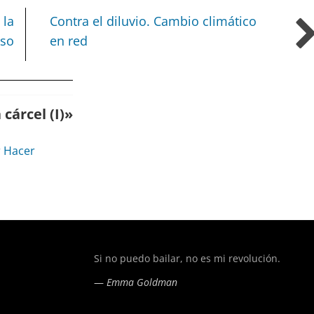
 la
Contra el diluvio. Cambio climático
oso
en red
cárcel (I)
»
r Hacer
of type string is deprecated in
/home/todoporh/www/wp-co
Si no puedo bailar, no es mi revolución.
—
Emma Goldman
of type string is deprecated in
/home/todoporh/www/wp-co