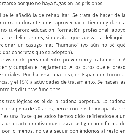
orzarse porque no haya fugas en las prisiones.
l se le añadió la de rehabilitar. Se trata de hacer de la
e encerrada durante años, aprovechar el tiempo y darle a
 no tuvieron: educación, formación profesional, apoyo
r a los delincuentes, sino evitar que vuelvan a delinquir.
porcionar un castigo más “humano” (yo aún no sé qué
didas concretas que se adoptan).
la división del personal entre prevención y tratamiento. A
pen y cumplan el reglamento. A los otros que el preso
sociales. Por hacerse una idea, en España en torno al
ncia, y el 15% a actividades de tratamiento. Se hacen las
tre las distintas funciones.
s tres lógicas es el de la cadena perpetua. La cadena
e una pena de 20 años, pero sí un efecto incapacitador
a” es una frase que todos hemos oído refiriéndose a un
as: una parte emotiva que busca castigo como forma de
, por lo menos, no va a seguir poniéndonos al resto en