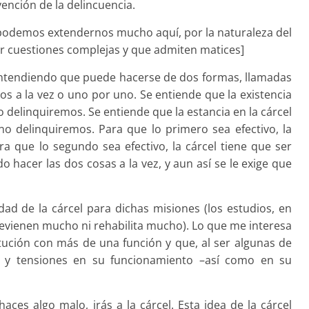
vención de la delincuencia.
odemos extendernos mucho aquí, por la naturaleza del
ar cuestiones complejas y que admiten matices]
 entendiendo que puede hacerse de dos formas, llamadas
os a la vez o uno por uno. Se entiende que la existencia
no delinquiremos. Se entiende que la estancia en la cárcel
o delinquiremos. Para que lo primero sea efectivo, la
ara que lo segundo sea efectivo, la cárcel tiene que ser
 hacer las dos cosas a la vez, y aun así se le exige que
idad de la cárcel para dichas misiones (los estudios, en
evienen mucho ni rehabilita mucho). Lo que me interesa
titución con más de una función y que, al ser algunas de
es y tensiones en su funcionamiento –así como en su
ces algo malo, irás a la cárcel. Esta idea de la cárcel