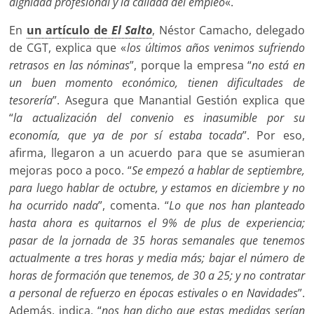
dignidad profesional y la calidad del empleo
«.
En
un artículo de
El Salto
, Néstor Camacho, delegado
de CGT, explica que «
los últimos años venimos sufriendo
retrasos en las nóminas
”, porque la empresa “
no está en
un buen momento económico, tienen dificultades de
tesorería
”. Asegura que Manantial Gestión explica que
“
la actualización del convenio es inasumible por su
economía, que ya de por sí estaba tocada
”. Por eso,
afirma, llegaron a un acuerdo para que se asumieran
mejoras poco a poco. “
Se empezó a hablar de septiembre,
para luego hablar de octubre, y estamos en diciembre y no
ha ocurrido nada
”, comenta. “
Lo que nos han planteado
hasta ahora es quitarnos el 9% de plus de experiencia;
pasar de la jornada de 35 horas semanales que tenemos
actualmente a tres horas y media más; bajar el número de
horas de formación que tenemos, de 30 a 25; y no contratar
a personal de refuerzo en épocas estivales o en Navidades
”.
Además, indica, “
nos han dicho que estas medidas serían