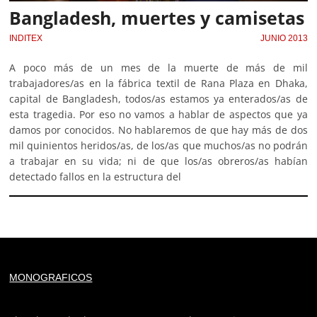
Bangladesh, muertes y camisetas
INDITEX
JUNIO 2013
A poco más de un mes de la muerte de más de mil
trabajadores/as en la fábrica textil de Rana Plaza en Dhaka,
capital de Bangladesh, todos/as estamos ya enterados/as de
esta tragedia. Por eso no vamos a hablar de aspectos que ya
damos por conocidos. No hablaremos de que hay más de dos
mil quinientos heridos/as, de los/as que muchos/as no podrán
a trabajar en su vida; ni de que los/as obreros/as habían
detectado fallos en la estructura del
Deprecated
: trim(): Passing null to parameter #1 ($string)
MONOGRAFICOS
of type string is deprecated in
/home/todoporh/www/wp-content/plugins/adapta-
rgpd/lib/vendor/Mustache/Tokenizer.php
on line
110